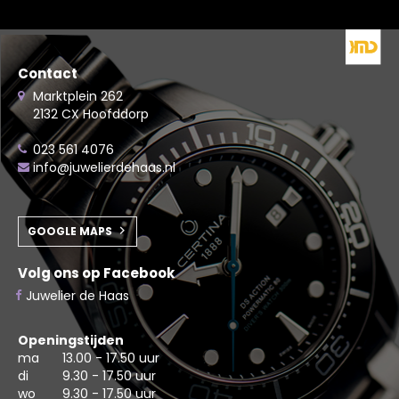
Contact
Marktplein 262
2132 CX Hoofddorp
023 561 4076
info@juwelierdehaas.nl
GOOGLE MAPS
Volg ons op Facebook
Juwelier de Haas
Openingstijden
ma
13.00 - 17.50 uur
di
9.30 - 17.50 uur
wo
9.30 - 17.50 uur