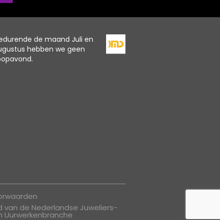
edurende de maand Juli en
ugustus hebben we geen
oopavond.
oorwaarden
id van de Nederlandse Juweliers-
n Uurwerkenbranche