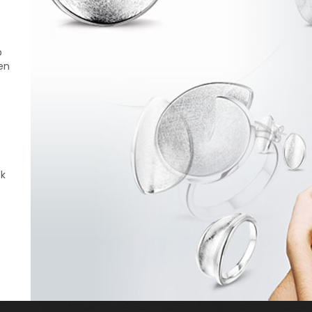
p
en
ek