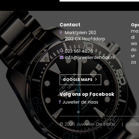
Contact
Ope
ma
Marktplein 262
di
2132 CX Hoofddorp
wo
do
023 561 4076
vr
info@juwelierdehaas.nl
za
GOOGLE MAPS
Volg ons op Facebook
Juwelier de Haas
© 2026 Juwelier De Haas
Cook