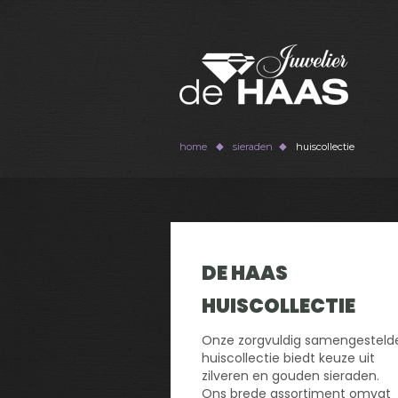
home
sieraden
huiscollectie
DE HAAS
HUISCOLLECTIE
Onze zorgvuldig samengesteld
huiscollectie biedt keuze uit
zilveren en gouden sieraden.
Ons brede assortiment omvat