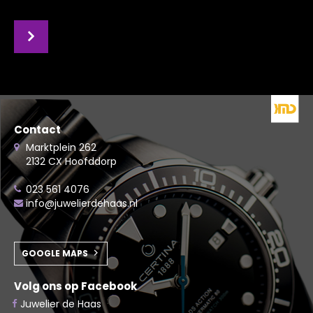
Contact
Marktplein 262
2132 CX Hoofddorp
023 561 4076
info@juwelierdehaas.nl
GOOGLE MAPS
Volg ons op Facebook
Juwelier de Haas