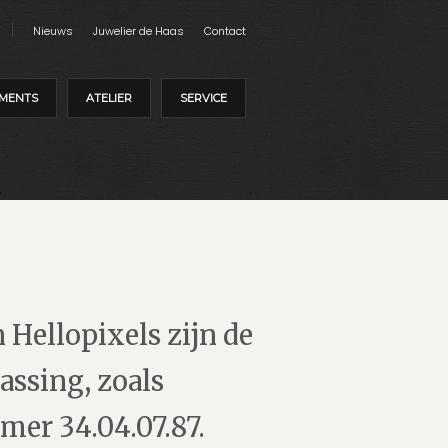
Nieuws
Juwelier de Haas
Contact
MENTS
ATELIER
SERVICE
Hellopixels zijn de
ssing, zoals
er 34.04.07.87.