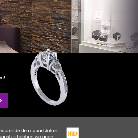
en!
edurende de maand Juli en
ugustus hebben we geen