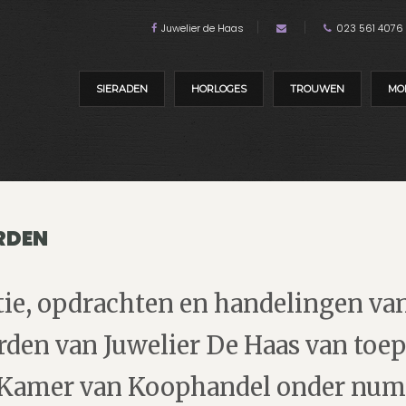
Juwelier de Haas
023 561 4076
SIERADEN
HORLOGES
TROUWEN
MO
RDEN
ie, opdrachten en handelingen van 
en van Juwelier De Haas van toepa
 Kamer van Koophandel onder numm