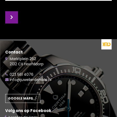
Contact
Marktplein 262
2132 CX Hoofddorp
023 561 4076
info@juwelierdehaas.nl
GOOGLE MAPS
Volg ons op Facebook