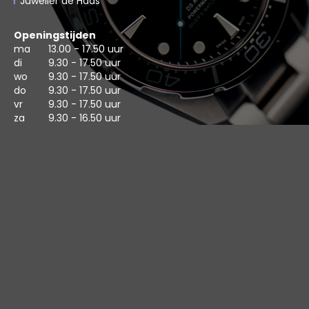
Juwelier de Haas
Openingstijden
ma
13.00 - 17.50 uur
di
9.30 - 17.50 uur
wo
9.30 - 17.50 uur
do
9.30 - 17.50 uur
vr
9.30 - 17.50 uur
za
9.30 - 16.50 uur