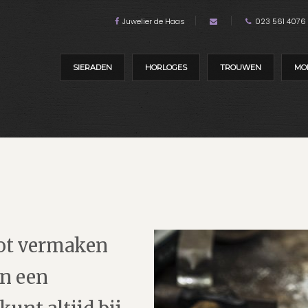
Juwelier de Haas
023 561 4076
SIERADEN
HORLOGES
TROUWEN
MO
ot vermaken
n een