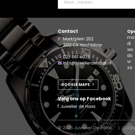
Contact
Ope
ma
Marktplein 262
di
2132 CX Hoofddorp
wo
do
023 561 4076
vr
info@juwelierdehaas.nl
za
GOOGLE MAPS
Volg ons op Facebook
Juwelier de Haas
© 2026 Juwelier De Haas
Cook