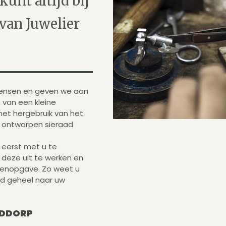
kunt altijd bij
 van Juwelier
ensen en geven we aan
 van een kleine
 het hergebruik van het
w ontworpen sieraad
r eerst met u te
 deze uit te werken en
tenopgave. Zo weet u
aad geheel naar uw
FDDORP