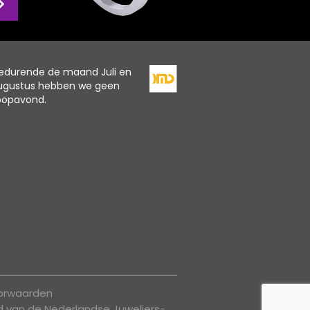
edurende de maand Juli en
ugustus hebben we geen
oopavond.
oorwaarden
id van de Nederlandse Juweliers-