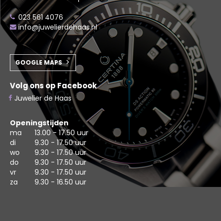
023 561 4076
info@juwelierdehaas.nl
GOOGLE MAPS
Volg ons op Facebook
Juwelier de Haas
Openingstijden
ma
13.00 - 17.50 uur
di
9.30 - 17.50 uur
wo
9.30 - 17.50 uur
do
9.30 - 17.50 uur
vr
9.30 - 17.50 uur
za
9.30 - 16.50 uur