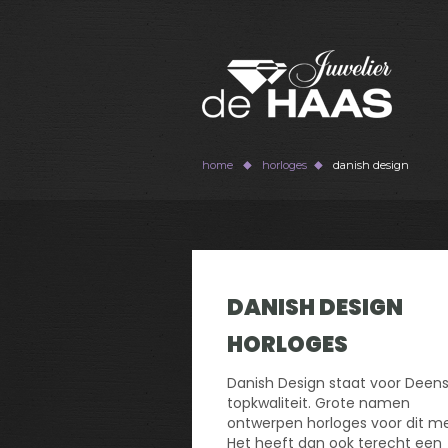
home
horloges
danish design
DANISH DESIGN
HORLOGES
Danish Design staat voor Deen
topkwaliteit. Grote namen
ontwerpen horloges voor dit me
Het heeft dan ook terecht een