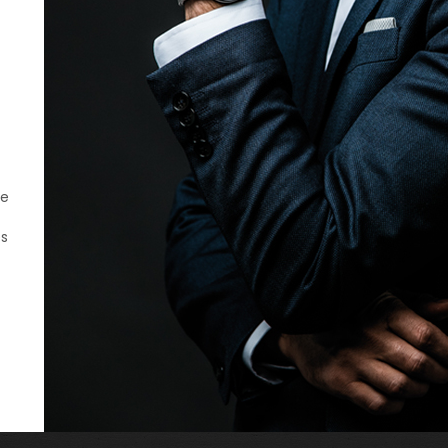
de
es