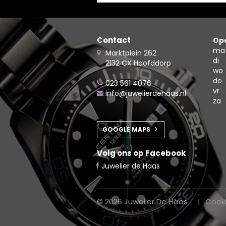
Contact
Ope
ma
Marktplein 262
di
2132 CX Hoofddorp
wo
do
023 561 4076
vr
info@juwelierdehaas.nl
za
GOOGLE MAPS
Volg ons op Facebook
Juwelier de Haas
© 2026 Juwelier De Haas
Cook