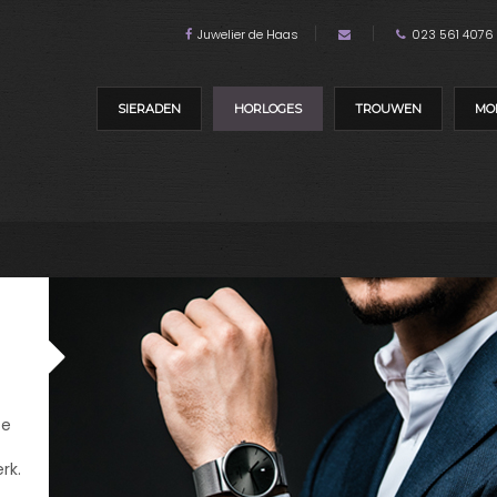
Juwelier de Haas
023 561 4076
SIERADEN
HORLOGES
TROUWEN
MO
se
rk.