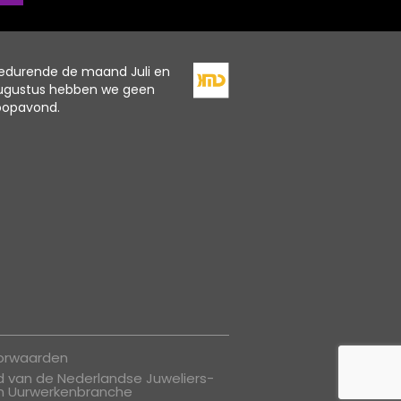
edurende de maand Juli en
ugustus hebben we geen
oopavond.
oorwaarden
id van de Nederlandse Juweliers-
n Uurwerkenbranche