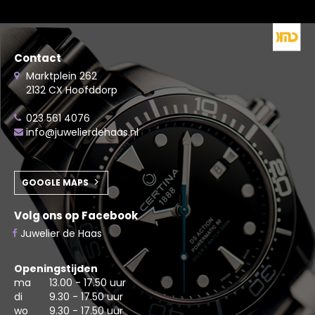
Contact
Marktplein 262
2132 CX Hoofddorp
023 561 4076
info@juwelierdehaas.nl
GOOGLE MAPS
Volg ons op Facebook
Juwelier de Haas
Openingstijden
ma
13.00 - 17.50 uur
di
9.30 - 17.50 uur
wo
9.30 - 17.50 uur