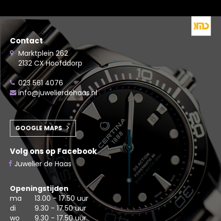
Contact
Marktplein 262
2132 CX Hoofddorp
023 561 4076
info@juwelierdehaas.nl
GOOGLE MAPS
Volg ons op Facebook
Juwelier de Haas
Openingstijden
ma
13.00 - 17.50 uur
di
9.30 - 17.50 uur
wo
9.30 - 17.50 uur