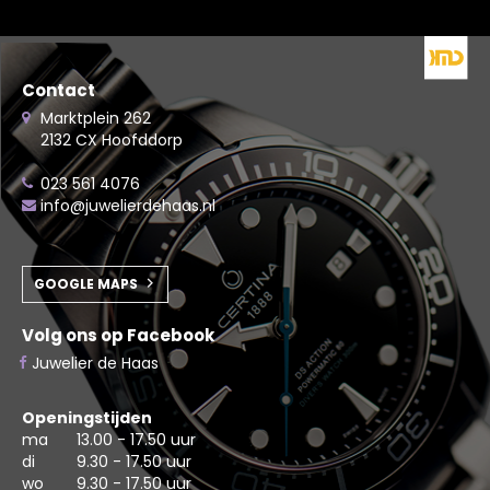
Contact
Marktplein 262
2132 CX Hoofddorp
023 561 4076
info@juwelierdehaas.nl
GOOGLE MAPS
Volg ons op Facebook
Juwelier de Haas
Openingstijden
ma
13.00 - 17.50 uur
di
9.30 - 17.50 uur
wo
9.30 - 17.50 uur