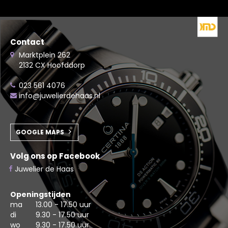
Contact
Marktplein 262
2132 CX Hoofddorp
023 561 4076
info@juwelierdehaas.nl
GOOGLE MAPS
Volg ons op Facebook
Juwelier de Haas
Openingstijden
ma
13.00 - 17.50 uur
di
9.30 - 17.50 uur
wo
9.30 - 17.50 uur