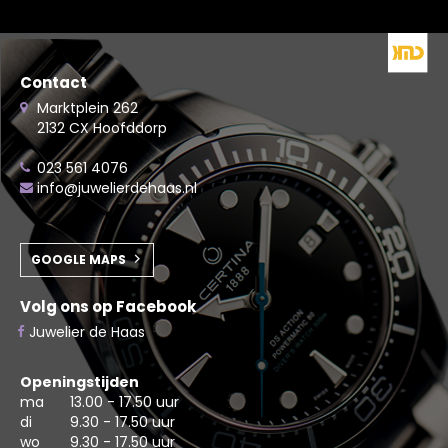
Contact
Marktplein 262
2132 CX Hoofddorp
023 561 4076
info@juwelierdehaas.nl
GOOGLE MAPS
Volg ons op Facebook
Juwelier de Haas
Openingstijden
ma
13.00 - 17.50 uur
di
9.30 - 17.50 uur
wo
9.30 - 17.50 uur