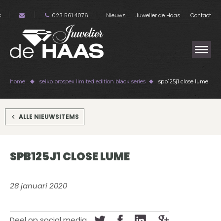
s
023 561 4076
Nieuws
Juwelier de Haas
Contact
home
seiko prospex limited edition black series
spb125j1 close lume
ALLE NIEUWSITEMS
SPB125J1 CLOSE LUME
28 januari 2020
Deel op social media