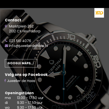
Contact
Marktplein 262
2132 CX Hoofddorp
023 561 4076
info@juwelierdehaas.nl
GOOGLE MAPS
Volg ons op Facebook
Juwelier de Haas
Openingstijden
ma
13.00 - 17.50 uur
di
9.30 - 17.50 uur
wo
9.30 - 17.50 uur