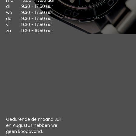
ma
13.00 - 17.50 uur
di
9.30 - 17.50 uur
wo
9.30 - 17.50 uur
do
9.30 - 17.50 uur
vr
9.30 - 17.50 uur
za
9.30 - 16.50 uur
Gedurende de maand Juli
en Augustus hebben we
geen koopavond.