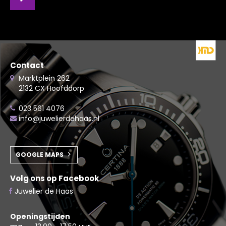
Contact
Marktplein 262
2132 CX Hoofddorp
023 561 4076
info@juwelierdehaas.nl
GOOGLE MAPS
Volg ons op Facebook
Juwelier de Haas
Openingstijden