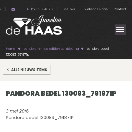
s
023 561 4076
Nieuws
Juwelier de Haas
Contact
home
pandora limited edition aanbieding
pandora bedel
130083_791871p
ALLE NIEUWSITEMS
PANDORA BEDEL 130083_791871P
3 mei 2016
Pandora bedel 130083_791871P