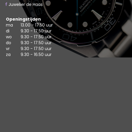
Juwelier de Haas
Openingstijden
ma
13.00 - 17.50 uur
di
9.30 - 17.50 uur
wo
9.30 - 17.50 uur
do
9.30 - 17.50 uur
vr
9.30 - 17.50 uur
za
9.30 - 16.50 uur