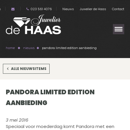
s
023 561 4076
Nieuws
Juwelier de Haas
Contact
home
nieuws
pandora limited edition aanbieding
ALLE NIEUWSITEMS
PANDORA LIMITED EDITION
AANBIEDING
3 mei 2016
Speciaal voor moederdag komt Pandora met een