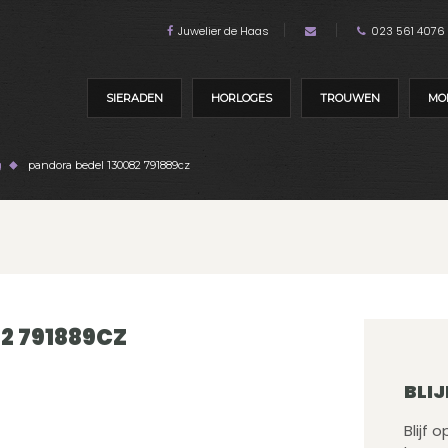
Juwelier de Haas
023 561 4076
SIERADEN
HORLOGES
TROUWEN
MO
g
pandora bedel 130082 791889cz
2 791889CZ
BLIJ
Blijf