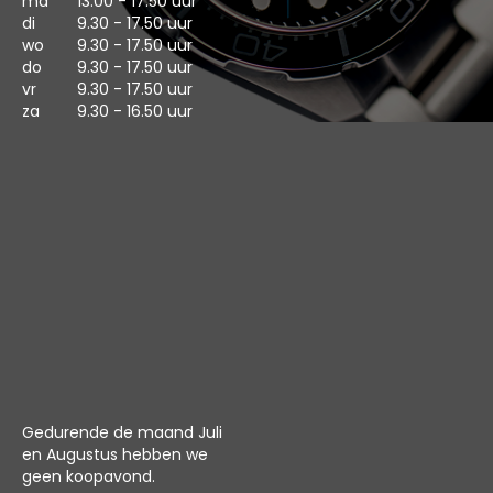
ma
13.00 - 17.50 uur
di
9.30 - 17.50 uur
wo
9.30 - 17.50 uur
do
9.30 - 17.50 uur
vr
9.30 - 17.50 uur
za
9.30 - 16.50 uur
Gedurende de maand Juli
en Augustus hebben we
geen koopavond.