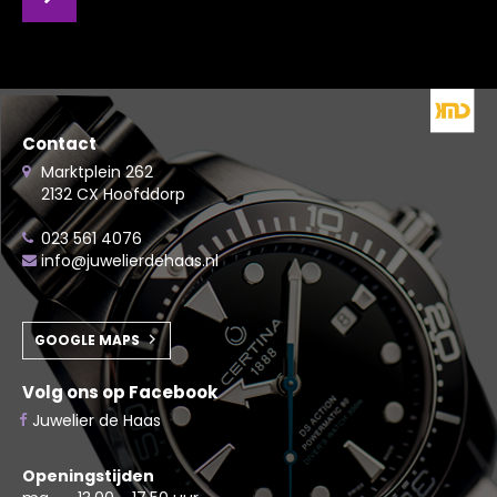
Contact
Marktplein 262
2132 CX Hoofddorp
023 561 4076
info@juwelierdehaas.nl
GOOGLE MAPS
Volg ons op Facebook
Juwelier de Haas
Openingstijden