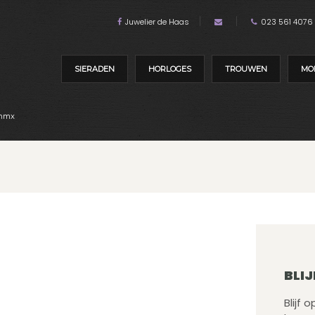
Juwelier de Haas
023 561 4076
SIERADEN
HORLOGES
TROUWEN
MO
enmx
BLIJ
Blijf