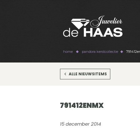
home
pandora kerstcollectie
791412
ALLE NIEUWSITEMS
791412ENMX
15 december 2014