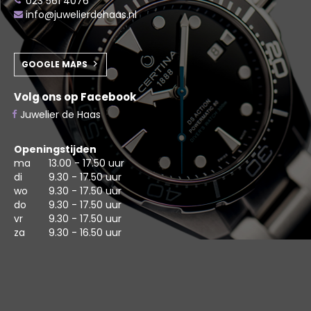
023 561 4076
info@juwelierdehaas.nl
GOOGLE MAPS
Volg ons op Facebook
Juwelier de Haas
Openingstijden
ma
13.00 - 17.50 uur
di
9.30 - 17.50 uur
wo
9.30 - 17.50 uur
do
9.30 - 17.50 uur
vr
9.30 - 17.50 uur
za
9.30 - 16.50 uur