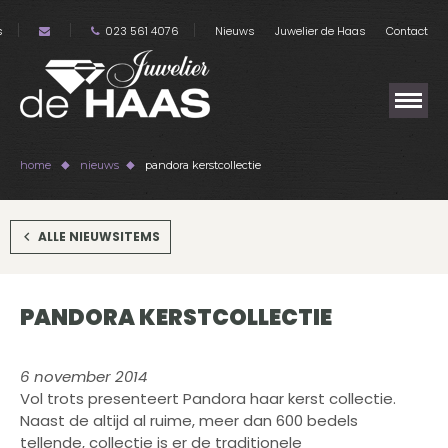
s
023 561 4076
Nieuws
Juwelier de Haas
Contact
home
nieuws
pandora kerstcollectie
ALLE NIEUWSITEMS
PANDORA KERSTCOLLECTIE
6 november 2014
Vol trots presenteert Pandora haar kerst collectie.
Naast de altijd al ruime, meer dan 600 bedels
tellende, collectie is er de traditionele