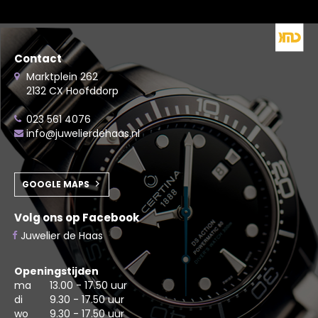
Contact
Marktplein 262
2132 CX Hoofddorp
023 561 4076
info@juwelierdehaas.nl
GOOGLE MAPS
Volg ons op Facebook
Juwelier de Haas
Openingstijden
ma
13.00 - 17.50 uur
di
9.30 - 17.50 uur
wo
9.30 - 17.50 uur