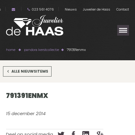
s
023 561 4076
Nieuws
Juwelier de Haas
Contact
home
pandora kerstcollectie
791391enmx
ALLE NIEUWSITEMS
791391ENMX
15 december 2014
Deel op social media