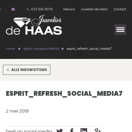
s
023 561 4076
Nieuws
Juwelier de Haas
Contact
home
esprit voorjaarscollectie
esprit_refresh_social_media7
ALLE NIEUWSITEMS
ESPRIT_REFRESH_SOCIAL_MEDIA7
2 mei 2018
Deel op social media