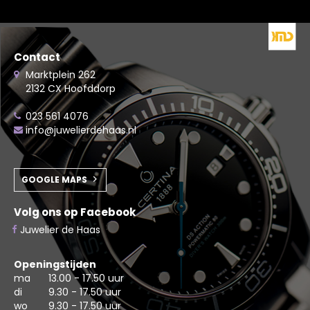
Contact
Marktplein 262
2132 CX Hoofddorp
023 561 4076
info@juwelierdehaas.nl
GOOGLE MAPS
Volg ons op Facebook
Juwelier de Haas
Openingstijden
ma
13.00 - 17.50 uur
di
9.30 - 17.50 uur
wo
9.30 - 17.50 uur