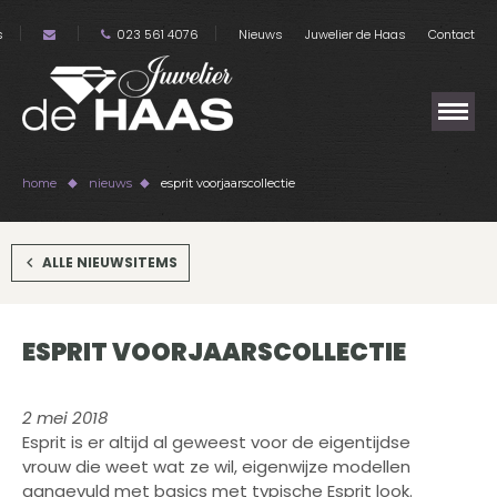
s
023 561 4076
Nieuws
Juwelier de Haas
Contact
home
nieuws
esprit voorjaarscollectie
ALLE NIEUWSITEMS
ESPRIT VOORJAARSCOLLECTIE
2 mei 2018
Esprit is er altijd al geweest voor de eigentijdse
vrouw die weet wat ze wil, eigenwijze modellen
aangevuld met basics met typische Esprit look.