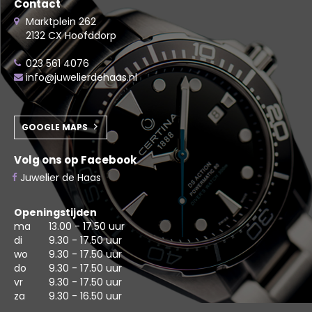
Contact
Marktplein 262
2132 CX Hoofddorp
023 561 4076
info@juwelierdehaas.nl
GOOGLE MAPS
Volg ons op Facebook
Juwelier de Haas
Openingstijden
ma
13.00 - 17.50 uur
di
9.30 - 17.50 uur
wo
9.30 - 17.50 uur
do
9.30 - 17.50 uur
vr
9.30 - 17.50 uur
za
9.30 - 16.50 uur