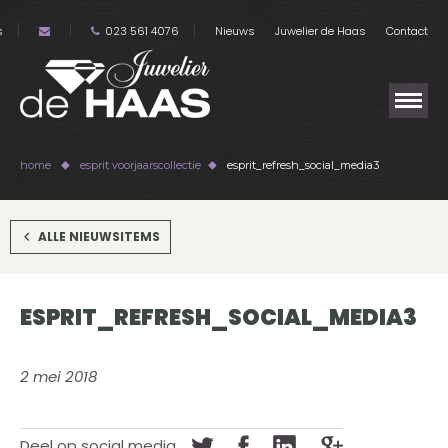
s
023 561 4076
Nieuws
Juwelier de Haas
Contact
home
esprit voorjaarscollectie
esprit_refresh_social_media3
ALLE NIEUWSITEMS
ESPRIT_REFRESH_SOCIAL_MEDIA3
2 mei 2018
Deel op social media