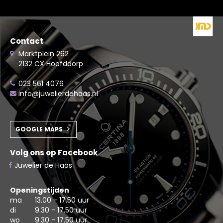
Contact
Marktplein 262
2132 CX Hoofddorp
023 561 4076
info@juwelierdehaas.nl
GOOGLE MAPS
Volg ons op Facebook
Juwelier de Haas
Openingstijden
ma
13.00 - 17.50 uur
di
9.30 - 17.50 uur
wo
9.30 - 17.50 uur