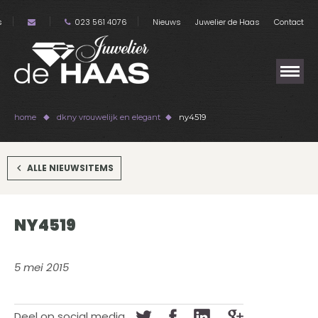
s
023 561 4076
Nieuws
Juwelier de Haas
Contact
home
dkny vrouwelijk en elegant
ny4519
ALLE NIEUWSITEMS
NY4519
5 mei 2015
Deel op social media