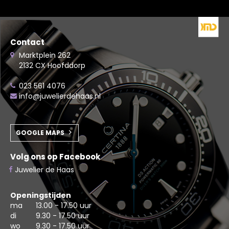
Contact
Marktplein 262
2132 CX Hoofddorp
023 561 4076
info@juwelierdehaas.nl
GOOGLE MAPS
Volg ons op Facebook
Juwelier de Haas
Openingstijden
ma
13.00 - 17.50 uur
di
9.30 - 17.50 uur
wo
9.30 - 17.50 uur