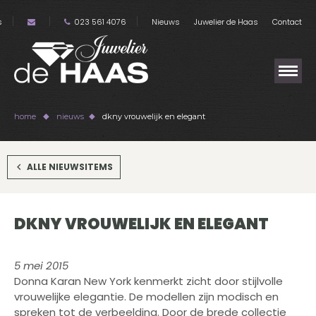
s
023 561 4076
Nieuws
Juwelier de Haas
Contact
home
nieuws
dkny vrouwelijk en elegant
ALLE NIEUWSITEMS
DKNY VROUWELIJK EN ELEGANT
5 mei 2015
Donna Karan New York kenmerkt zicht door stijlvolle
vrouwelijke elegantie. De modellen zijn modisch en
spreken tot de verbeelding. Door de brede collectie