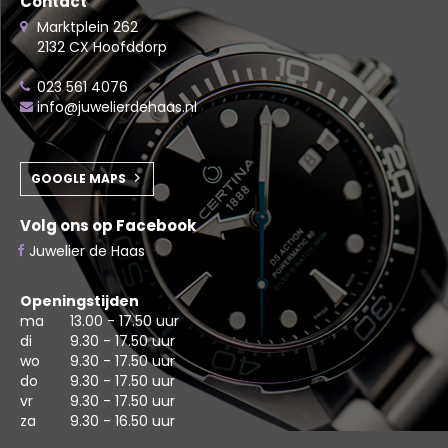
Contact
Marktplein 262
2132 CX Hoofddorp
023 561 4076
info@juwelierdehaas.nl
GOOGLE MAPS
Volg ons op Facebook
Juwelier de Haas
Openingstijden
ma
13.00 - 17.50 uur
di
9.30 - 17.50 uur
wo
9.30 - 17.50 uur
do
9.30 - 17.50 uur
vr
9.30 - 17.50 uur
za
9.30 - 16.50 uur