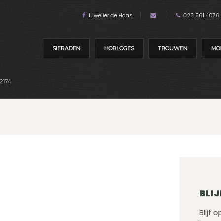
Juwelier de Haas
023 561 4076
SIERADEN
HORLOGES
TROUWEN
MO
2174
BLIJ
Blijf