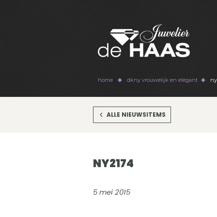
home
dkny vrouwelijk en elegant
ny
ALLE NIEUWSITEMS
NY2174
5 mei 2015