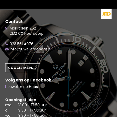
Contact
Marktplein 262
2132 CX Hoofddorp
023 561 4076
info@juwelierdehaas.nl
GOOGLE MAPS
Volg ons op Facebook
Juwelier de Haas
Openingstijden
ma
13.00 - 17.50 uur
di
9.30 - 17.50 uur
wo
9.30 - 17.50 uur