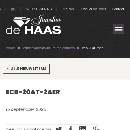
s
023 561 4076
Nieuws
Juwelier de Haas
Contact
home
edifice alphatauri limited editions
ecb-20at-2aer
ALLE NIEUWSITEMS
ECB-20AT-2AER
15 september 2020
Deel op social media