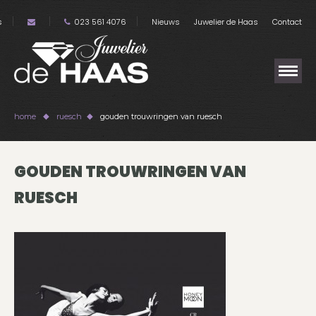
s
023 561 4076
Nieuws
Juwelier de Haas
Contact
home
ruesch
gouden trouwringen van ruesch
GOUDEN TROUWRINGEN VAN
RUESCH