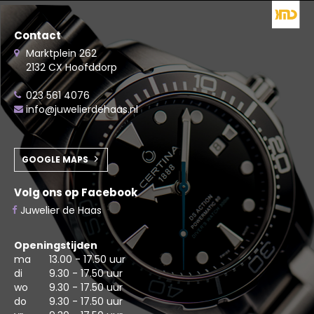
Contact
Marktplein 262
2132 CX Hoofddorp
023 561 4076
info@juwelierdehaas.nl
GOOGLE MAPS
Volg ons op Facebook
Juwelier de Haas
Openingstijden
ma
13.00 - 17.50 uur
di
9.30 - 17.50 uur
wo
9.30 - 17.50 uur
do
9.30 - 17.50 uur