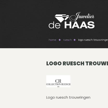
home
ruesch
logo ruesch trouwring
LOGO RUESCH TROUW
Logo ruesch trouwringen