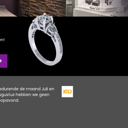
en!
edurende de maand Juli en
ugustus hebben we geen
oopavond.