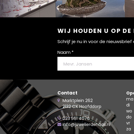
WIJ HOUDEN U OP DE
Schrijf je nu in voor de nieuwsbri
Naam *
Contact
Ope
ma
Marktplein 262
di
2132 CX Hoofddorp
wo
do
023 561 4076
vr
info@juwelierdehaas.nl
za