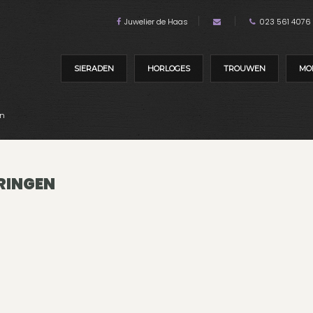
Juwelier de Haas
023 561 4076
SIERADEN
HORLOGES
TROUWEN
MO
en
RINGEN