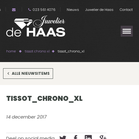
s
023 561 4076
Nieuws
Juwelier de Haas
Contact
home
tissot chrono xl
tissot_chrono_xl
ALLE NIEUWSITEMS
TISSOT_CHRONO_XL
14 december 2017
Deel op social media