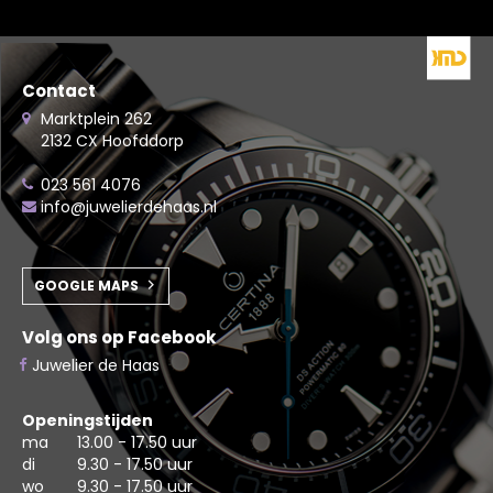
Contact
Marktplein 262
2132 CX Hoofddorp
023 561 4076
info@juwelierdehaas.nl
GOOGLE MAPS
Volg ons op Facebook
Juwelier de Haas
Openingstijden
ma
13.00 - 17.50 uur
di
9.30 - 17.50 uur
wo
9.30 - 17.50 uur