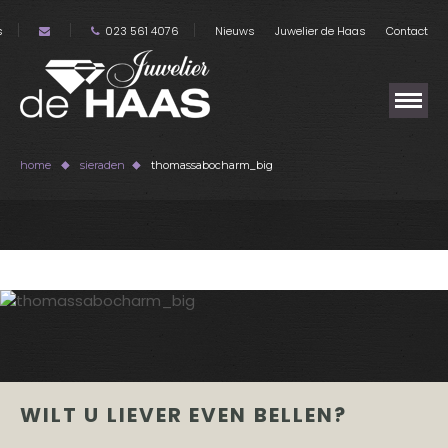
s
023 561 4076
Nieuws
Juwelier de Haas
Contact
home
sieraden
thomassabocharm_big
WILT U LIEVER EVEN BELLEN?