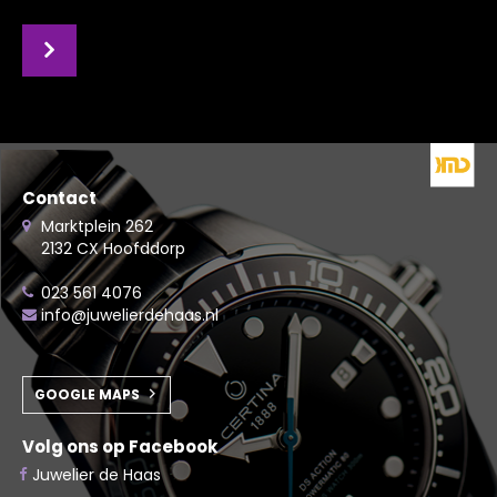
Contact
Marktplein 262
2132 CX Hoofddorp
023 561 4076
info@juwelierdehaas.nl
GOOGLE MAPS
Volg ons op Facebook
Juwelier de Haas