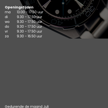
Openingstijden
ma
13.00 - 17.50 uur
di
9.30 - 17.50 uur
wo
9.30 - 17.50 uur
do
9.30 - 17.50 uur
vr
9.30 - 17.50 uur
za
9.30 - 16.50 uur
Gedurende de maand Juli