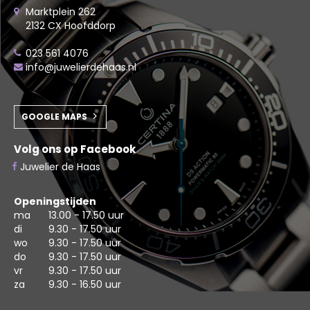
Marktplein 262
2132 CX Hoofddorp
023 561 4076
info@juwelierdehaas.nl
GOOGLE MAPS
Volg ons op Facebook
Juwelier de Haas
Openingstijden
ma
13.00 - 17.50 uur
di
9.30 - 17.50 uur
wo
9.30 - 17.50 uur
do
9.30 - 17.50 uur
vr
9.30 - 17.50 uur
za
9.30 - 16.50 uur