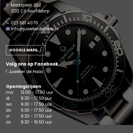
Marktplein 262
2132 CX Hoofddorp
023 561 4076
info@juwelierdehaas.nl
GOOGLE MAPS
Volg ons op Facebook
Juwelier de Haas
Openingstijden
ma
13.00 - 17.50 uur
di
9.30 - 17.50 uur
wo
9.30 - 17.50 uur
do
9.30 - 17.50 uur
vr
9.30 - 17.50 uur
za
9.30 - 16.50 uur