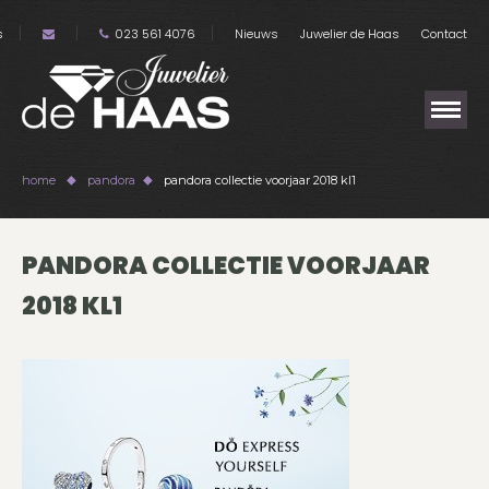
s
023 561 4076
Nieuws
Juwelier de Haas
Contact
home
pandora
pandora collectie voorjaar 2018 kl1
PANDORA COLLECTIE VOORJAAR
2018 KL1