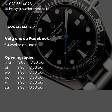
023 561 4076
info@juwelierdehaas.nl
GOOGLE MAPS
Volg ons op Facebook
Juwelier de Haas
Openingstijden
ma
13.00 - 17.50 uur
di
9.30 - 17.50 uur
wo
9.30 - 17.50 uur
do
9.30 - 17.50 uur
vr
9.30 - 17.50 uur
za
9.30 - 16.50 uur