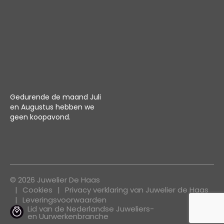
Gedurende de maand Juli
en Augustus hebben we
geen koopavond.
© 2026 Juwelier De Haas
Cookies
Privacy verklaring van Juwelier de Haas
Leveringsvoorwaarden
Lid van de Nederlandse Juweliers-
en Uurwerkenbranche