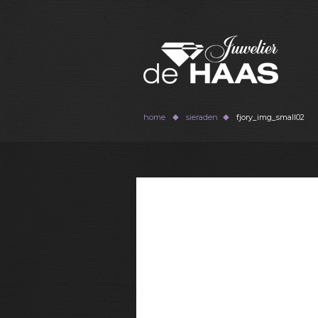
home
sieraden
fjory_img_small02