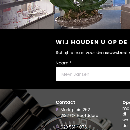
WIJ HOUDEN U OP DE
Schrijf je nu in voor de nieuwsbri
Naam *
Contact
Ope
ma
Marktplein 262
di
2132 CX Hoofddorp
wo
do
023 561 4076