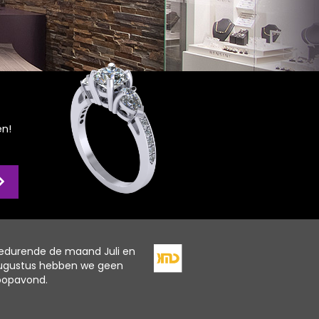
en!
edurende de maand Juli en
ugustus hebben we geen
oopavond.