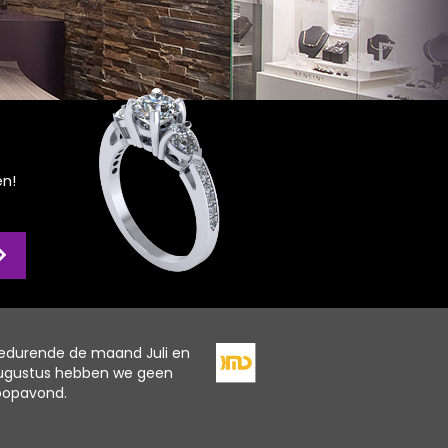
en!
edurende de maand Juli en
ugustus hebben we geen
oopavond.