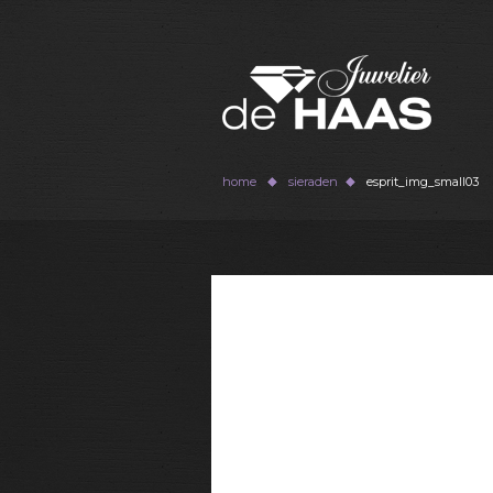
home
sieraden
esprit_img_small03