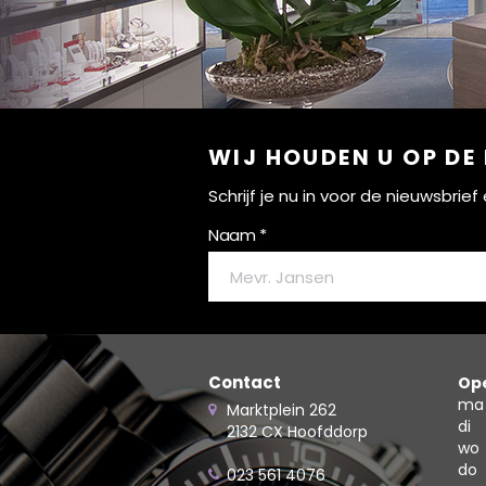
WIJ HOUDEN U OP DE
Schrijf je nu in voor de nieuwsbri
Naam *
Contact
Ope
ma
Marktplein 262
di
2132 CX Hoofddorp
wo
do
023 561 4076