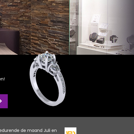
en!
edurende de maand Juli en