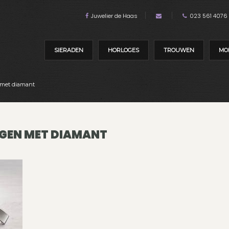
Juwelier de Haas
023 561 4076
SIERADEN
HORLOGES
TROUWEN
MO
 met diamant
NGEN MET DIAMANT