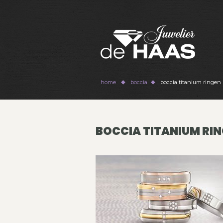
home
boccia
boccia titanium ringen
BOCCIA TITANIUM RI