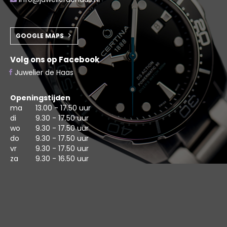
GOOGLE MAPS
Volg ons op Facebook
Juwelier de Haas
Openingstijden
ma
13.00 - 17.50 uur
di
9.30 - 17.50 uur
wo
9.30 - 17.50 uur
do
9.30 - 17.50 uur
vr
9.30 - 17.50 uur
za
9.30 - 16.50 uur