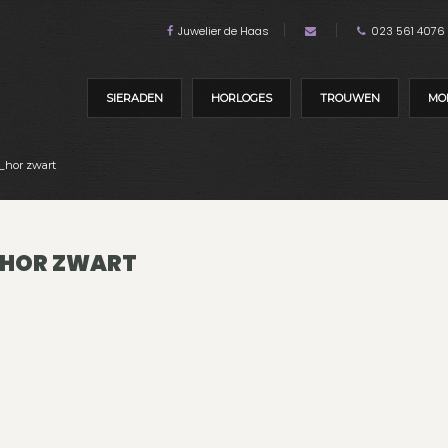
Juwelier de Haas
023 561 4076
SIERADEN
HORLOGES
TROUWEN
MO
_hor zwart
HOR ZWART