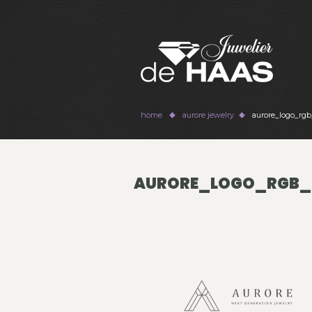
home
aurore jewelry
aurore_logo_rgb
AURORE_LOGO_RGB_