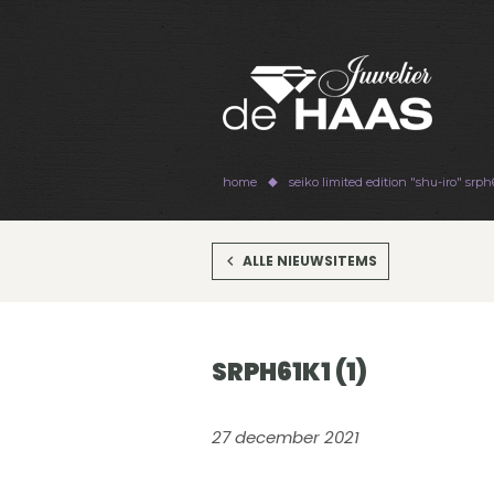
home
seiko limited edition "shu-iro" srph
ALLE NIEUWSITEMS
SRPH61K1 (1)
27 december 2021