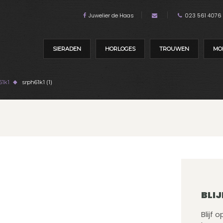
Juwelier de Haas
023 561 4076
SIERADEN
HORLOGES
TROUWEN
MO
61k1
srph61k1 (1)
BLIJ
Blijf