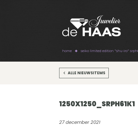
home
seiko limited edition "shu-iro" srph
ALLE NIEUWSITEMS
1250X1250_SRPH61K1
27 december 2021