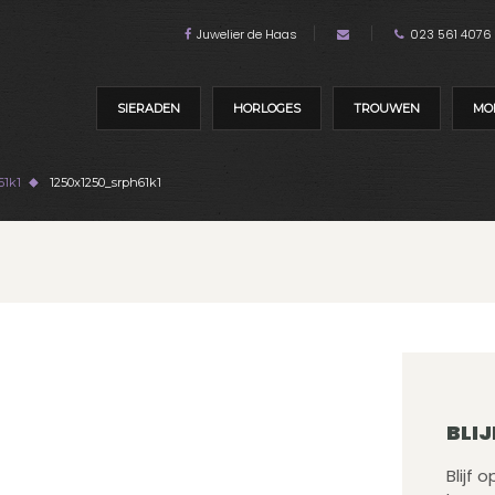
Juwelier de Haas
023 561 4076
SIERADEN
HORLOGES
TROUWEN
MO
61k1
1250x1250_srph61k1
BLIJ
Blijf