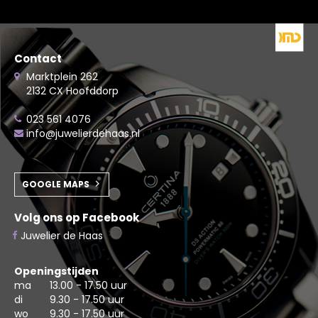
Contact
Marktplein 262
2132 CX Hoofddorp
023 561 4076
info@juwelierdehaas.nl
GOOGLE MAPS
Volg ons op Facebook
Juwelier de Haas
Openingstijden
ma
13.00 - 17.50 uur
di
9.30 - 17.50 uur
wo
9.30 - 17.50 uur