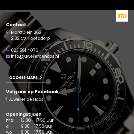
Contact
Marktplein 262
2132 CX Hoofddorp
023 561 4076
info@juwelierdehaas.nl
GOOGLE MAPS
Volg ons op Facebook
Juwelier de Haas
Openingstijden
ma
13.00 - 17.50 uur
di
9.30 - 17.50 uur
wo
9.30 - 17.50 uur