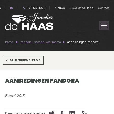
s
023 561 4076
Nieuws
Juwelier de Haas
Contact
home
pandora.... speciaal voor mama
aanbiedingen pandora
ALLE NIEUWSITEMS
AANBIEDINGEN PANDORA
5 mei 2015
Deel op social media