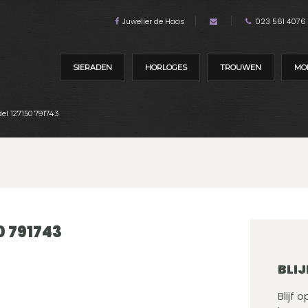
Juwelier de Haas
023 561 4076
SIERADEN
HORLOGES
TROUWEN
MO
el 127150 791743
0 791743
BLIJ
Blijf