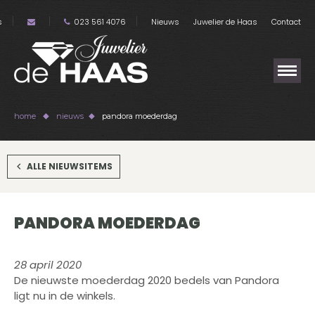
s
023 561 4076
Nieuws
Juwelier de Haas
Contact
home
nieuws
pandora moederdag
ALLE NIEUWSITEMS
PANDORA MOEDERDAG
28 april 2020
De nieuwste moederdag 2020 bedels van Pandora
ligt nu in de winkels.