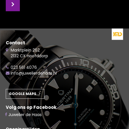
Contact
Marktplein 262
2132 CX Hoofddorp
023 561 4076
info@juwelierdehaas.nl
GOOGLE MAPS
Volg ons op Facebook
Juwelier de Haas