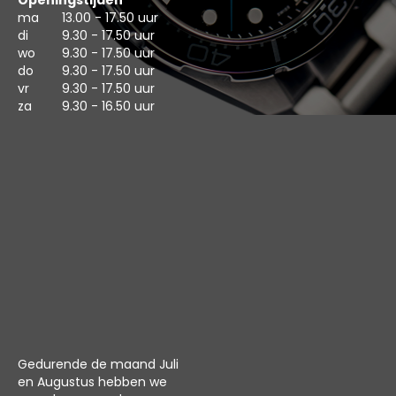
Openingstijden
ma
13.00 - 17.50 uur
di
9.30 - 17.50 uur
wo
9.30 - 17.50 uur
do
9.30 - 17.50 uur
vr
9.30 - 17.50 uur
za
9.30 - 16.50 uur
Gedurende de maand Juli
en Augustus hebben we