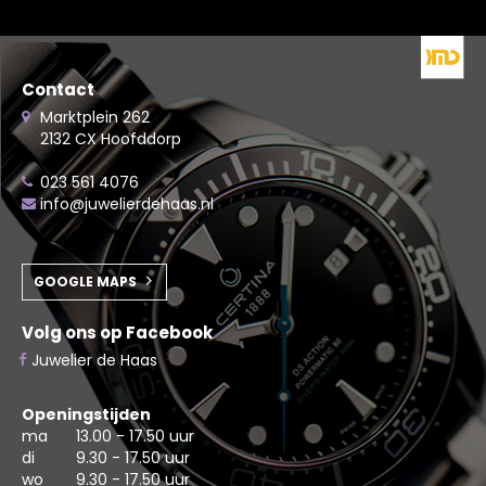
Contact
Marktplein 262
2132 CX Hoofddorp
023 561 4076
info@juwelierdehaas.nl
GOOGLE MAPS
Volg ons op Facebook
Juwelier de Haas
Openingstijden
ma
13.00 - 17.50 uur
di
9.30 - 17.50 uur
wo
9.30 - 17.50 uur