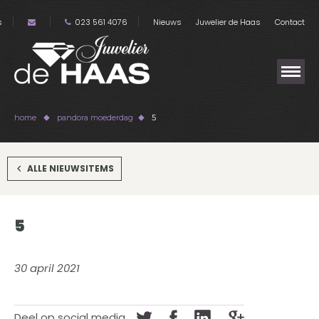
s
023 561 4076
Nieuws
Juwelier de Haas
Contact
home
pandora moederdag
5
ALLE NIEUWSITEMS
5
30 april 2021
Deel op social media