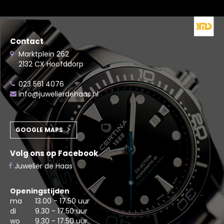
Contact
Marktplein 262
2132 CX Hoofddorp
023 561 4076
info@juwelierdehaas.nl
GOOGLE MAPS
Volg ons op Facebook
Juwelier de Haas
Openingstijden
ma
13.00 - 17.50 uur
di
9.30 - 17.50 uur
wo
9.30 - 17.50 uur