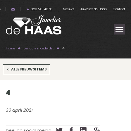
s
023 561 4076
Nieuws
Juwelier de Haas
Contact
home
pandora moederdag
4
ALLE NIEUWSITEMS
4
30 april 2021
Deel op social media