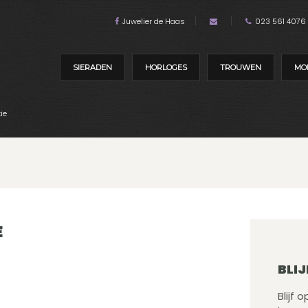
Juwelier de Haas
023 561 4076
SIERADEN
HORLOGES
TROUWEN
MO
ie
E
BLIJ
Blijf