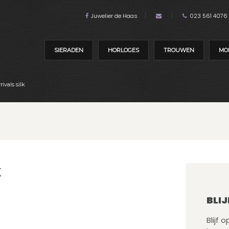
Juwelier de Haas
023 561 4076
SIERADEN
HORLOGES
TROUWEN
MO
ivals silk
K
BLIJ
Blijf